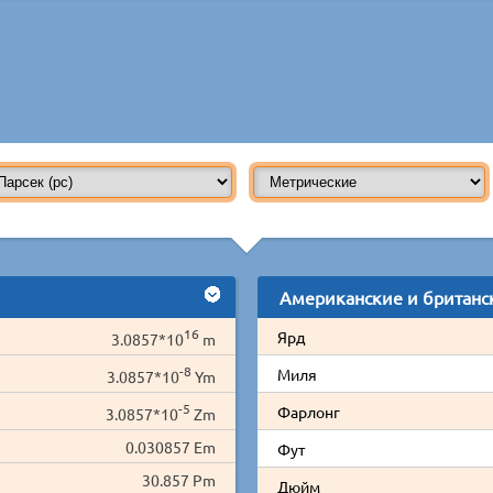
Американские и британс
16
Ярд
3.0857*10
m
-8
Миля
3.0857*10
Ym
-5
Фарлонг
3.0857*10
Zm
0.030857 Em
Фут
30.857 Pm
Дюйм