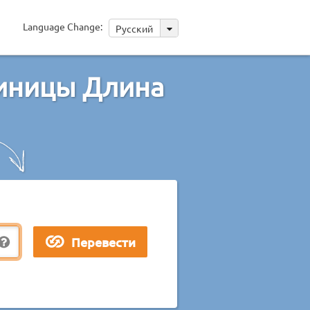
Language Change:
Русский
диницы Длина