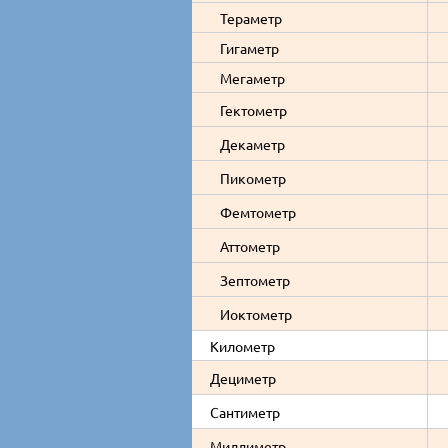
Тераметр
Гигаметр
Мегаметр
Гектометр
Декаметр
Пикометр
Фемтометр
Аттометр
Зептометр
Иоктометр
Километр
Дециметр
Сантиметр
Миллиметр