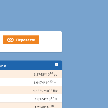
кие
16
3.3745*10
yd
13
1.9174*10
mi
14
1.5339*10
fur
17
1.0124*10
ft
18
1.2148*10
in