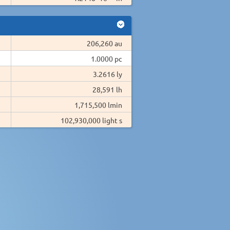
206,260 au
1.0000 pc
3.2616 ly
28,591 lh
1,715,500 lmin
102,930,000 light s