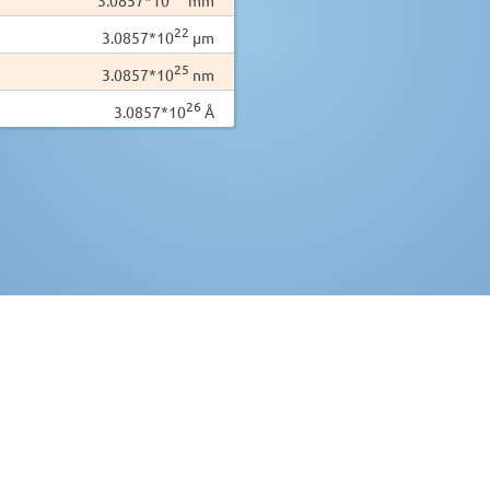
22
3.0857*10
µm
25
3.0857*10
nm
26
3.0857*10
Å