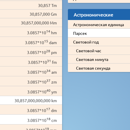
30,857 Tm
30,857,000 Gm
Астрономические
30,857,000,000 Mm
Астрономическая единица
14
3.0857*10
hm
Парсек
15
Световой год
3.0857*10
dam
Световой час
28
3.0857*10
pm
Световая минута
31
3.0857*10
fm
Световая секунда
34
3.0857*10
am
37
3.0857*10
zm
40
3.0857*10
ym
30,857,000,000,000 km
17
3.0857*10
dm
18
3.0857*10
cm
19
3.0857*10
mm