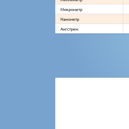
Микрометр
Нанометр
Ангстрем