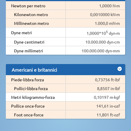
Newton per metro
1,0000 N·m
Kilonewton metro
0,0010000 kN·m
Millinewton metro
1.000,0 mN·m
5
Dyne metri
1,0000*10
dyn·m
Dyne centimetri
10.000.000 dyn·cm
Dyne millimetri
100.000.000 dyn·mm
Americani e britannici
Piede-libbra forza
0,73756 ft·lbf
Pollici-libbra forza
8,8507 in·lbf
Metri kilogrammo-forza
0,10197 m·kgf
Pollice once-force
141,61 in·ozf
Foot once-force
11,801 ft·ozf