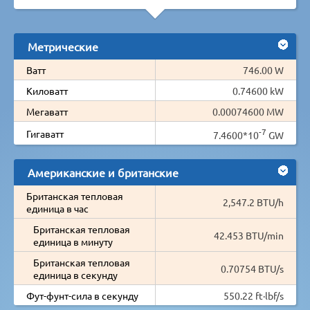
Метрические
Ватт
746.00 W
Киловатт
0.74600 kW
Мегаватт
0.00074600 MW
-7
Гигаватт
7.4600*10
GW
Американские и британские
Британская тепловая
2,547.2 BTU/h
единица в час
Британская тепловая
42.453 BTU/min
единица в минуту
Британская тепловая
0.70754 BTU/s
единица в секунду
Фут-фунт-сила в секунду
550.22 ft·lbf/s