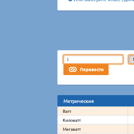
Метрические
Ватт
Киловатт
Мегаватт