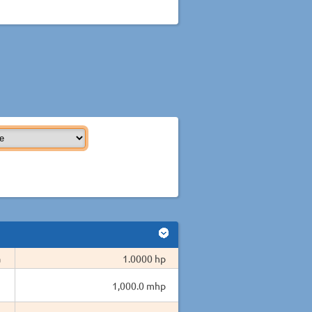
а
1.0000 hp
1,000.0 mhp