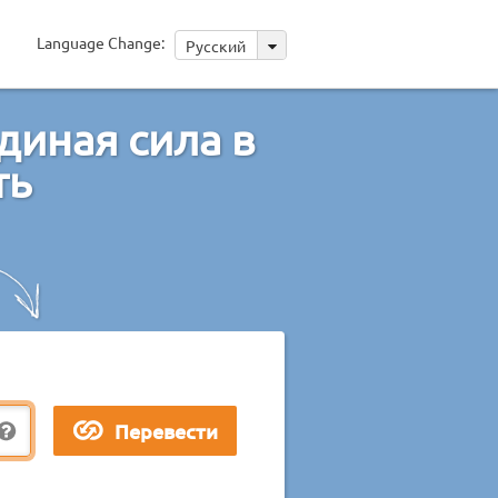
Language Change:
Русский
иная сила в
ть