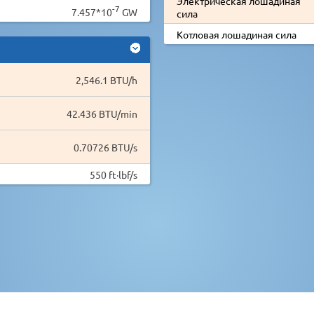
Электрическая лошадиная
-7
7.457*10
GW
сила
Котловая лошадиная сила
2,546.1 BTU/h
42.436 BTU/min
0.70726 BTU/s
550 ft·lbf/s