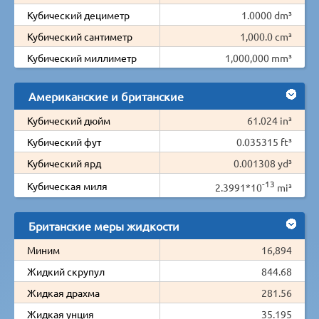
Кубический дециметр
1.0000 dm³
Кубический сантиметр
1,000.0 cm³
Кубический миллиметр
1,000,000 mm³
Американские и британские
Кубический дюйм
61.024 in³
Кубический фут
0.035315 ft³
Кубический ярд
0.001308 yd³
-13
Кубическая миля
2.3991*10
mi³
Британские меры жидкости
Миним
16,894
Жидкий скрупул
844.68
Жидкая драхма
281.56
Жидкая унция
35.195