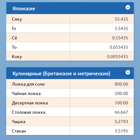
Японские
Сяку
55.435
Го
5.5435
Сё
0.55435
То
0.055435
Коку
0.0055435
Кулинарные (британские и метрические)
Ложка для соли
800.00
Чайная ложка
200.00
Десертная ложка
100.00
Столовая ложка
66.667
Чашка
5.2793
Стакан
3.5195