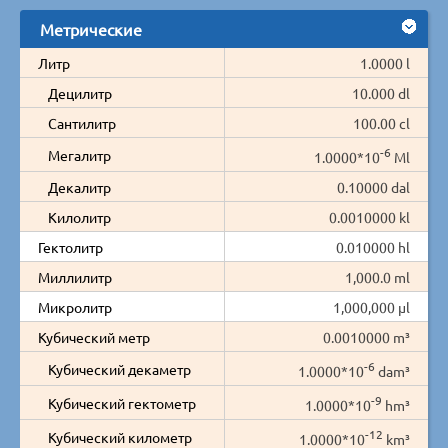
Метрические
Литр
1.0000 l
Децилитр
10.000 dl
Сантилитр
100.00 cl
-6
Мегалитр
1.0000*10
Ml
Декалитр
0.10000 dal
Килолитр
0.0010000 kl
Гектолитр
0.010000 hl
Миллилитр
1,000.0 ml
Микролитр
1,000,000 µl
Кубический метр
0.0010000 m³
-6
Кубический декаметр
1.0000*10
dam³
-9
Кубический гектометр
1.0000*10
hm³
-12
Кубический километр
1.0000*10
km³