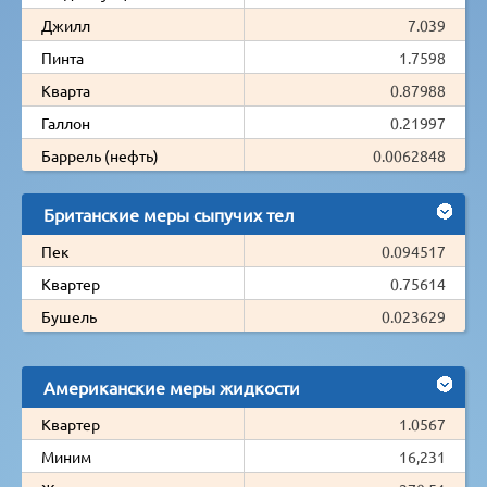
Джилл
7.039
Пинта
1.7598
Кварта
0.87988
Галлон
0.21997
Баррель (нефть)
0.0062848
Британские меры сыпучих тел
Пек
0.094517
Квартер
0.75614
Бушель
0.023629
Американские меры жидкости
Квартер
1.0567
Миним
16,231