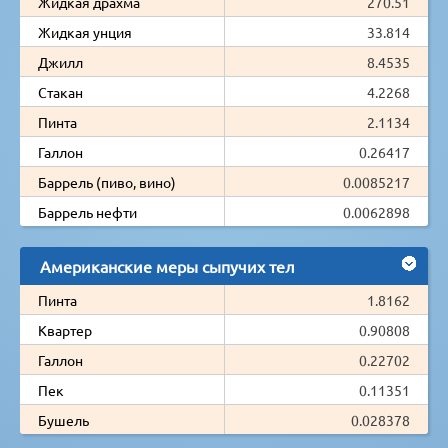
Жидкая драхма
270.51
Жидкая унция
33.814
Джилл
8.4535
Стакан
4.2268
Пинта
2.1134
Галлон
0.26417
Баррель (пиво, вино)
0.0085217
Баррель нефти
0.0062898
Американские меры сыпучих тел
Пинта
1.8162
Квартер
0.90808
Галлон
0.22702
Пек
0.11351
Бушель
0.028378