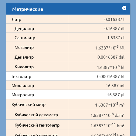
Метрические
Литр
0.016387 l
Децилитр
0.16387 dl
Сантилитр
1.6387 cl
-8
Мегалитр
1.6387*10
Ml
Декалитр
0.0016387 dal
-5
Килолитр
1.6387*10
kl
Гектолитр
0.00016387 hl
Миллилитр
16.387 ml
Микролитр
16,387 µl
-5
Кубический метр
1.6387*10
m³
-8
Кубический декаметр
1.6387*10
dam³
-11
Кубический гектометр
1.6387*10
hm³
-14
Кубический километр
1.6387*10
km³