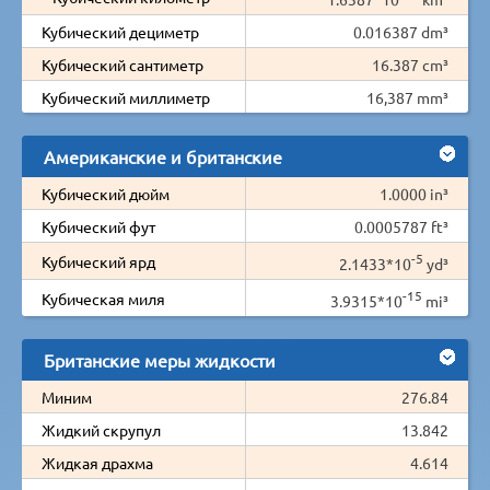
Кубический дециметр
0.016387 dm³
Кубический сантиметр
16.387 cm³
Кубический миллиметр
16,387 mm³
Американские и британские
Кубический дюйм
1.0000 in³
Кубический фут
0.0005787 ft³
-5
Кубический ярд
2.1433*10
yd³
-15
Кубическая миля
3.9315*10
mi³
Британские меры жидкости
Миним
276.84
Жидкий скрупул
13.842
Жидкая драхма
4.614