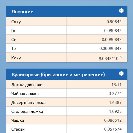
Японские
Сяку
0.90842
Го
0.090842
Сё
0.0090842
То
0.00090842
-5
Коку
9.0842*10
Кулинарные (британские и метрические)
Ложка для соли
13.11
Чайная ложка
3.2774
Десертная ложка
1.6387
Столовая ложка
1.0925
Чашка
0.086512
Стакан
0.057674