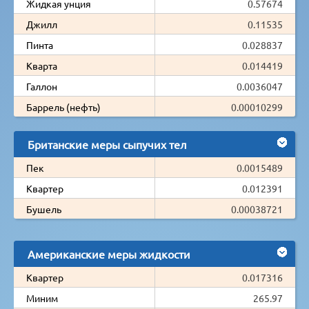
Жидкая унция
0.57674
Джилл
0.11535
Пинта
0.028837
Кварта
0.014419
Галлон
0.0036047
Баррель (нефть)
0.00010299
Британские меры сыпучих тел
Пек
0.0015489
Квартер
0.012391
Бушель
0.00038721
Американские меры жидкости
Квартер
0.017316
Миним
265.97