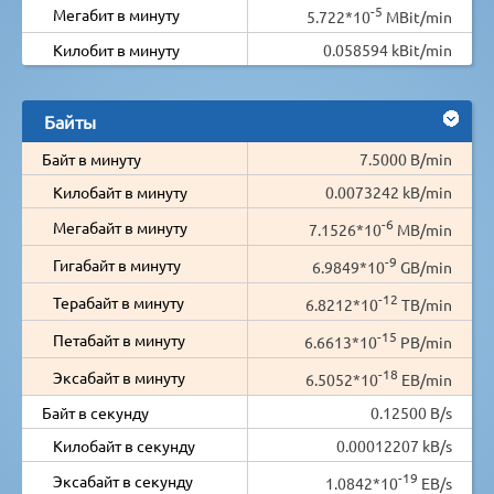
-5
Мегабит в минуту
5.722*10
MBit/min
Килобит в минуту
0.058594 kBit/min
Байты
Байт в минуту
7.5000 B/min
Килобайт в минуту
0.0073242 kB/min
-6
Мегабайт в минуту
7.1526*10
MB/min
-9
Гигабайт в минуту
6.9849*10
GB/min
-12
Терабайт в минуту
6.8212*10
TB/min
-15
Петабайт в минуту
6.6613*10
PB/min
-18
Эксабайт в минуту
6.5052*10
EB/min
Байт в секунду
0.12500 B/s
Килобайт в секунду
0.00012207 kB/s
-19
Эксабайт в секунду
1.0842*10
EB/s