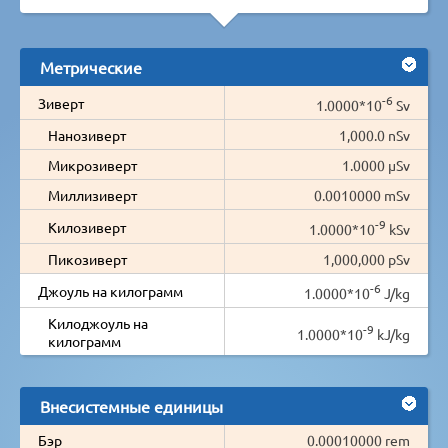
Метрические
-6
Зиверт
1.0000*10
Sv
Нанозиверт
1,000.0 nSv
Микрозиверт
1.0000 µSv
Миллизиверт
0.0010000 mSv
-9
Килозиверт
1.0000*10
kSv
Пикозиверт
1,000,000 pSv
-6
Джоуль на килограмм
1.0000*10
J/kg
Килоджоуль на
-9
1.0000*10
kJ/kg
килограмм
Внесистемные единицы
Бэр
0.00010000 rem