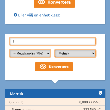
Eller välj en enhet klass:
Metrisk
Coulomb
0,00033356 C
Nanocoulomb
333 560 nC