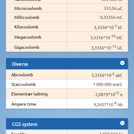
Microcoulomb
333,56 µC
Millicoulomb
0,33356 mC
-7
Kilocoulomb
3,3356*10
kC
-10
Megacoulomb
3,3356*10
MC
-13
Gigacoulomb
3,3356*10
GC
Diverse
-5
Abcoulomb
3,3356*10
abC
Statcoulomb
1 000 000 statC
15
Elementær ladning
2,0819*10
e
-8
Ampere time
9,2657*10
Ah
CGS system
Franklin
1 000 000 Fr