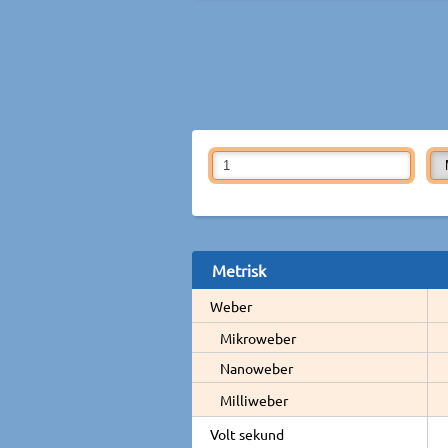
Metrisk
Weber
Mikroweber
Nanoweber
Milliweber
Volt sekund