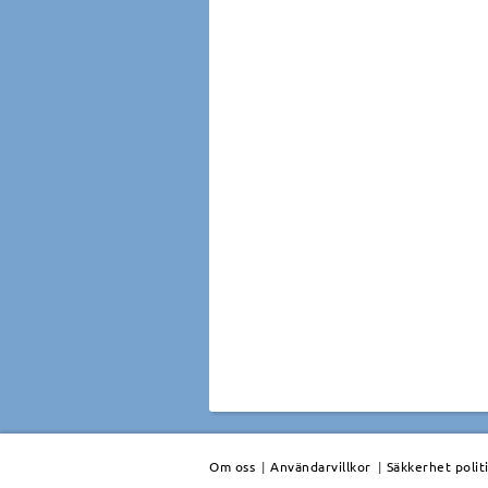
Om oss
|
Användarvillkor
|
Säkkerhet polit