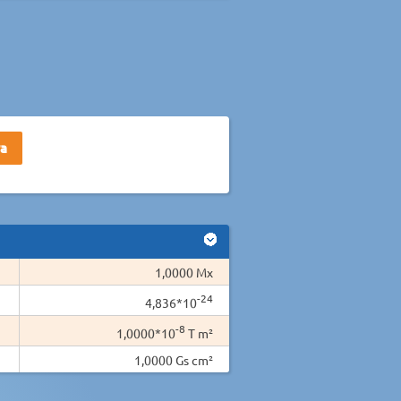
1,0000 Mx
-24
4,836*10
-8
1,0000*10
T m²
1,0000 Gs cm²