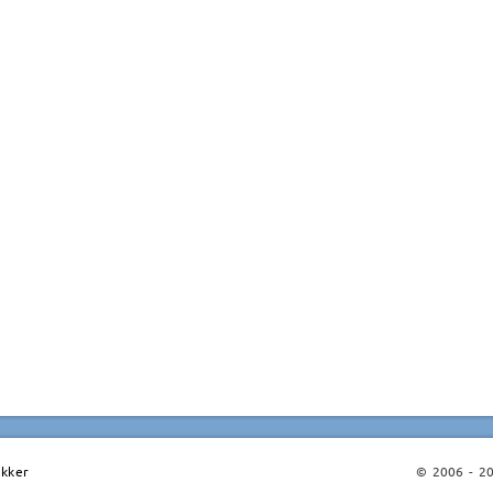
ikker
© 2006 - 202