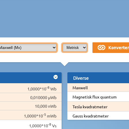
Diverse
-8
Maxwell
1,0000*10
Wb
Magnetisk flux quantum
0,010000 µWb
10,000 nWb
Tesla kvadratmeter
-5
1,0000*10
mWb
Gauss kvadratmeter
-8
1,0000*10
Vs