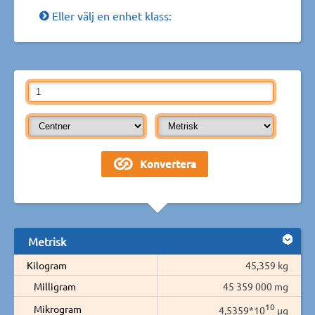
Eller välj en enhet klass:
Metrisk
Kilogram
45,359 kg
Milligram
45 359 000 mg
10
Mikrogram
4,5359*10
µg