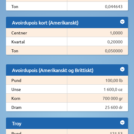
Ton
0,044643
Avoirdupois kort (Amerikanskt)
Centner
1,0000
Kvartal
0,20000
Ton
0,050000
Avoirdupois (Amerikanskt og Brittiskt)
Pund
100,00 lb
Unse
1 600,0 oz
Korn
700 000 gr
Dram
25 600 dr
Troy
Pund
121,53