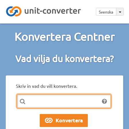
Svenska
Konvertera Centner
Vad vilja du konvertera?
Skriv in vad du vill konvertera.