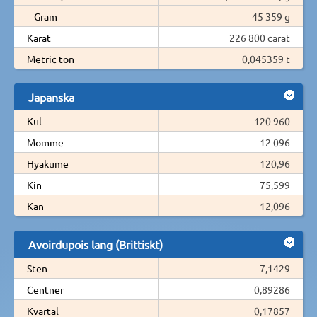
Gram
45 359 g
Karat
226 800 carat
Metric ton
0,045359 t
Japanska
Kul
120 960
Momme
12 096
Hyakume
120,96
Kin
75,599
Kan
12,096
Avoirdupois lang (Brittiskt)
Sten
7,1429
Centner
0,89286
Kvartal
0,17857