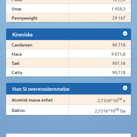
Unse
1 458,3
Pennyweight
29 167
Kinesiska
Candareen
90 718
Mace
9 071,8
Tael
907,18
Catty
90,718
Non SI overensstemmelse
28
Atomisk masse enhet
2,7316*10
u
28
Dalton
2,7316*10
Da