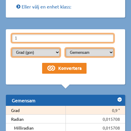
Eller välj en enhet klass:
Gemensam
Grad
0,9 °
Radian
0,015708
Milliradian
0,015708