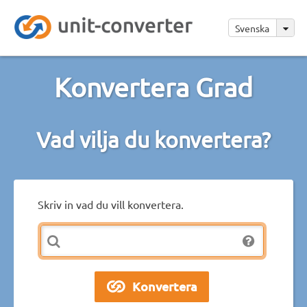
Svenska
Konvertera Grad
Vad vilja du konvertera?
Skriv in vad du vill konvertera.