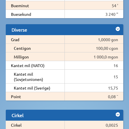
Bueminut
54 '
Buesekund
3 240 ''
Diverse
Grad
1,0000 gon
Centigon
100,00 cgon
Milligon
1 000,0 mgon
Kantet mil (NATO)
16
Kantet mil
15
(Sovjetunionen)
Kantet mil (Sverige)
15,75
Point
0,08 ¯
Cirkel
Cirkel
0,0025