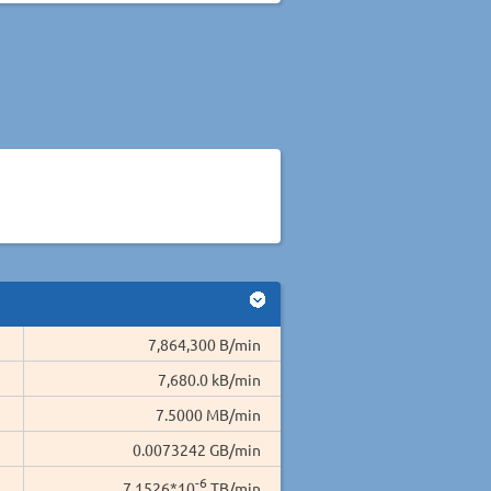
7,864,300 B/min
7,680.0 kB/min
7.5000 MB/min
0.0073242 GB/min
-6
7.1526*10
TB/min