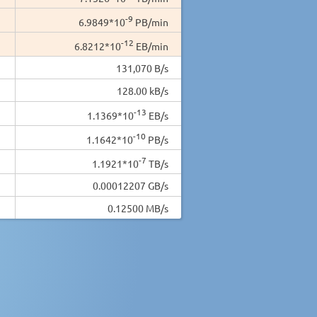
-9
6.9849*10
PB/min
-12
6.8212*10
EB/min
131,070 B/s
128.00 kB/s
-13
1.1369*10
EB/s
-10
1.1642*10
PB/s
-7
1.1921*10
TB/s
0.00012207 GB/s
0.12500 MB/s