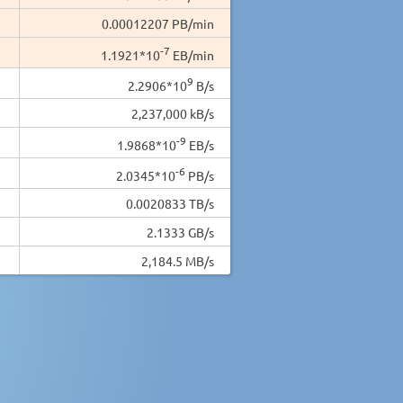
0.00012207 PB/min
-7
1.1921*10
EB/min
9
2.2906*10
B/s
2,237,000 kB/s
-9
1.9868*10
EB/s
-6
2.0345*10
PB/s
0.0020833 TB/s
2.1333 GB/s
2,184.5 MB/s