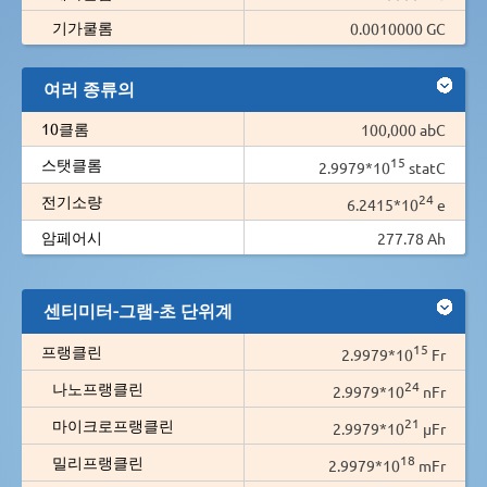
기가쿨롬
0.0010000 GC
여러 종류의
10클롬
100,000 abC
15
스탯클롬
2.9979*10
statC
24
전기소량
6.2415*10
e
암페어시
277.78 Ah
센티미터-그램-초 단위계
15
프랭클린
2.9979*10
Fr
24
나노프랭클린
2.9979*10
nFr
21
마이크로프랭클린
2.9979*10
µFr
18
밀리프랭클린
2.9979*10
mFr