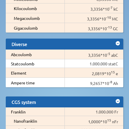
-7
Kilocoulomb
3,3356*10
kC
-10
Megacoulomb
3,3356*10
MC
-13
Gigacoulomb
3,3356*10
GC
Diverse
-5
Abcoulomb
3,3356*10
abC
Statcoulomb
1.000.000 statC
15
Element
2,0819*10
e
-8
Ampere time
9,2657*10
Ah
CGS system
Franklin
1.000.000 Fr
15
Nanofranklin
1,0000*10
nFr