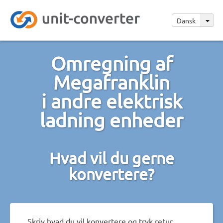
Dansk
Omregning af
Megafranklin
i andre elektrisk
ladning enheder
Hvad vil du gerne
konvertere?
Skriv hvad du vil konvertere og tryk retur.