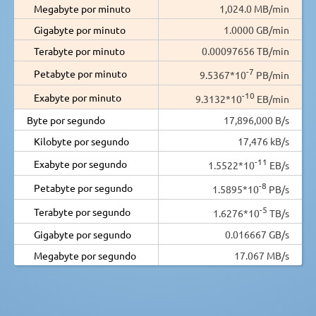
Megabyte por minuto
1,024.0 MB/min
Gigabyte por minuto
1.0000 GB/min
Terabyte por minuto
0.00097656 TB/min
-7
Petabyte por minuto
9.5367*10
PB/min
-10
Exabyte por minuto
9.3132*10
EB/min
Byte por segundo
17,896,000 B/s
Kilobyte por segundo
17,476 kB/s
-11
Exabyte por segundo
1.5522*10
EB/s
-8
Petabyte por segundo
1.5895*10
PB/s
-5
Terabyte por segundo
1.6276*10
TB/s
Gigabyte por segundo
0.016667 GB/s
Megabyte por segundo
17.067 MB/s