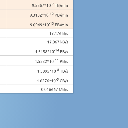
-7
9.5367*10
TB/min
-10
9.3132*10
PB/min
-13
9.0949*10
EB/min
17,476 B/s
17.067 kB/s
-14
1.5158*10
EB/s
-11
1.5522*10
PB/s
-8
1.5895*10
TB/s
-5
1.6276*10
GB/s
0.016667 MB/s