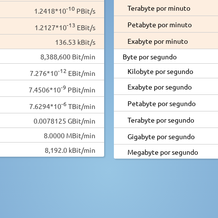
Terabyte por minuto
-10
1.2418*10
PBit/s
Petabyte por minuto
-13
1.2127*10
EBit/s
Exabyte por minuto
136.53 kBit/s
8,388,600 Bit/min
Byte por segundo
-12
Kilobyte por segundo
7.276*10
EBit/min
Exabyte por segundo
-9
7.4506*10
PBit/min
Petabyte por segundo
-6
7.6294*10
TBit/min
Terabyte por segundo
0.0078125 GBit/min
8.0000 MBit/min
Gigabyte por segundo
8,192.0 kBit/min
Megabyte por segundo