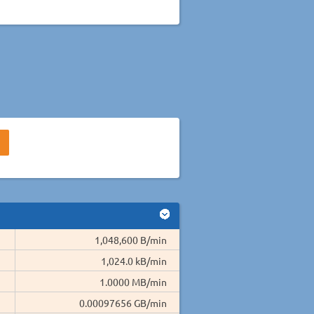
1,048,600 B/min
1,024.0 kB/min
1.0000 MB/min
0.00097656 GB/min