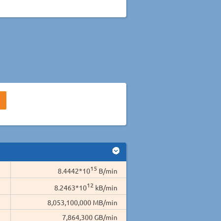
15
8.4442*10
B/min
12
8.2463*10
kB/min
8,053,100,000 MB/min
7,864,300 GB/min