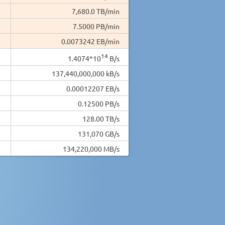
7,680.0 TB/min
7.5000 PB/min
0.0073242 EB/min
14
1.4074*10
B/s
137,440,000,000 kB/s
0.00012207 EB/s
0.12500 PB/s
128.00 TB/s
131,070 GB/s
134,220,000 MB/s