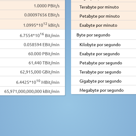
1.0000 PBit/s
Terabyte por minuto
0.00097656 EBit/s
Petabyte por minuto
12
1.0995*10
kBit/s
Exabyte por minuto
16
Byte por segundo
6.7554*10
Bit/min
0.058594 EBit/min
Kilobyte por segundo
60.000 PBit/min
Exabyte por segundo
61,440 TBit/min
Petabyte por segundo
62,915,000 GBit/min
Terabyte por segundo
10
Gigabyte por segundo
6.4425*10
MBit/min
Megabyte por segundo
65,971,000,000,000 kBit/min