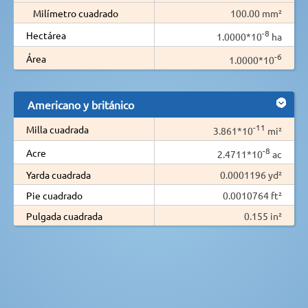
Milímetro cuadrado
100.00 mm²
-8
Hectárea
1.0000*10
ha
-6
Área
1.0000*10
Americano y británico
-11
Milla cuadrada
3.861*10
mi²
-8
Acre
2.4711*10
ac
Yarda cuadrada
0.0001196 yd²
Pie cuadrado
0.0010764 ft²
Pulgada cuadrada
0.155 in²