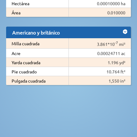
Hectárea
0.00010000 ha
Área
0.010000
Americano y británico
-7
Milla cuadrada
3.861*10
mi²
Acre
0.00024711 ac
Yarda cuadrada
1.196 yd²
Pie cuadrado
10.764 ft²
Pulgada cuadrada
1,550 in²