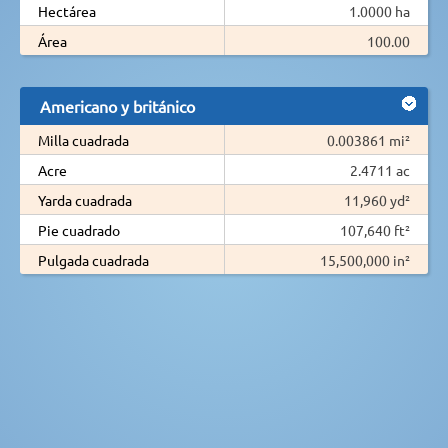
Hectárea
1.0000 ha
Área
100.00
Americano y británico
Milla cuadrada
0.003861 mi²
Acre
2.4711 ac
Yarda cuadrada
11,960 yd²
Pie cuadrado
107,640 ft²
Pulgada cuadrada
15,500,000 in²