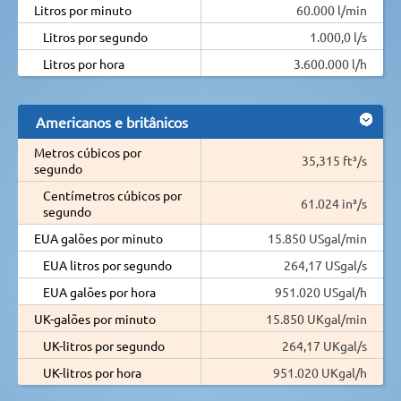
Litros por minuto
60.000 l/min
Litros por segundo
1.000,0 l/s
Litros por hora
3.600.000 l/h
Americanos e britânicos
Metros cúbicos por
35,315 ft³/s
segundo
Centímetros cúbicos por
61.024 in³/s
segundo
EUA galões por minuto
15.850 USgal/min
EUA litros por segundo
264,17 USgal/s
EUA galões por hora
951.020 USgal/h
UK-galões por minuto
15.850 UKgal/min
UK-litros por segundo
264,17 UKgal/s
UK-litros por hora
951.020 UKgal/h