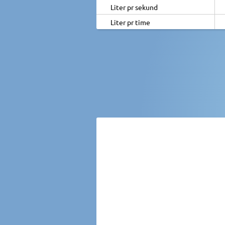
Liter pr sekund
Liter pr time