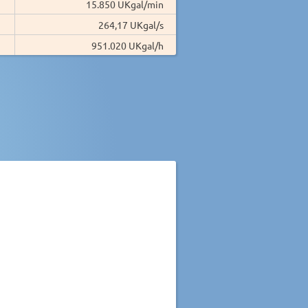
15.850 UKgal/min
264,17 UKgal/s
951.020 UKgal/h