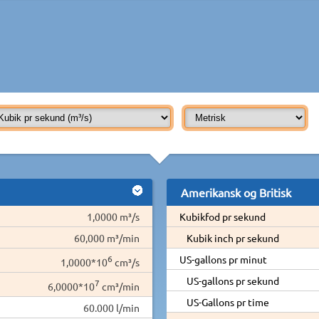
Amerikansk og Britisk
1,0000 m³/s
Kubikfod pr sekund
60,000 m³/min
Kubik inch pr sekund
6
US-gallons pr minut
1,0000*10
cm³/s
US-gallons pr sekund
7
6,0000*10
cm³/min
US-Gallons pr time
60.000 l/min