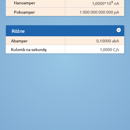
9
Nanoamper
1,0000*10
nA
Pokoamper
1 000 000 000 000 pA
Różne
Abamper
0,10000 abA
Kulomb na sekundę
1,0000 C/s