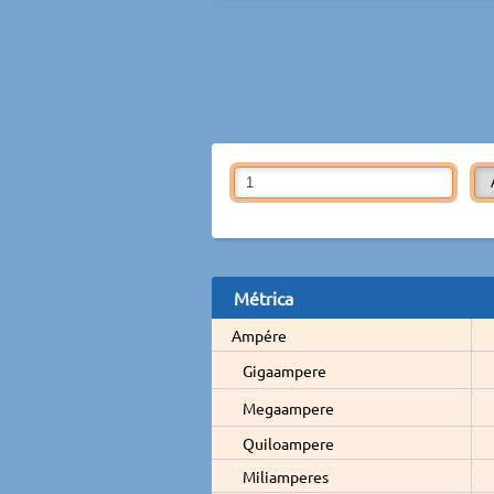
Métrica
Ampére
Gigaampere
Megaampere
Quiloampere
Miliamperes