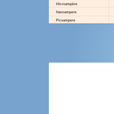
Microampère
Nanoampere
Picoampere