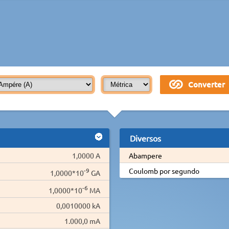
Diversos
1,0000 A
Abampere
-9
Coulomb por segundo
1,0000*10
GA
-6
1,0000*10
MA
0,0010000 kA
1.000,0 mA