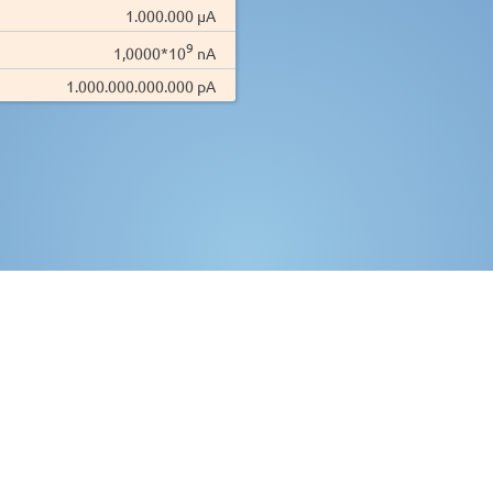
1.000.000 µA
9
1,0000*10
nA
1.000.000.000.000 pA