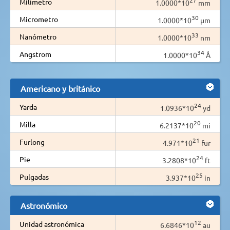
Milímetro
1.0000*10
mm
30
Micrometro
1.0000*10
µm
33
Nanómetro
1.0000*10
nm
34
Angstrom
1.0000*10
Å
Americano y británico
24
Yarda
1.0936*10
yd
20
Milla
6.2137*10
mi
21
Furlong
4.971*10
fur
24
Pie
3.2808*10
ft
25
Pulgadas
3.937*10
in
Astronómico
12
Unidad astronómica
6.6846*10
au