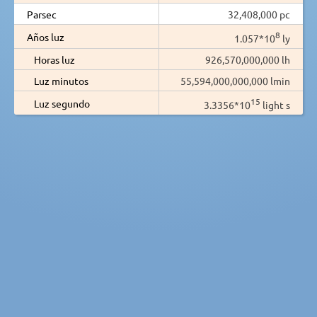
Parsec
32,408,000 pc
8
Años luz
1.057*10
ly
Horas luz
926,570,000,000 lh
Luz minutos
55,594,000,000,000 lmin
15
Luz segundo
3.3356*10
light s