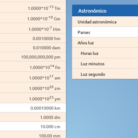
-13
1.0000*10
Tm
Astronómico
-10
1.0000*10
Gm
Unidad astronómica
-7
1.0000*10
Mm
Parsec
0.0010000 hm
Años luz
0.010000 dam
Horas luz
100,000,000,000 pm
Luz minutos
14
1.0000*10
fm
Luz segundo
17
1.0000*10
am
20
1.0000*10
zm
23
1.0000*10
ym
0.00010000 km
1.0000 dm
10.000 cm
100.00 mm