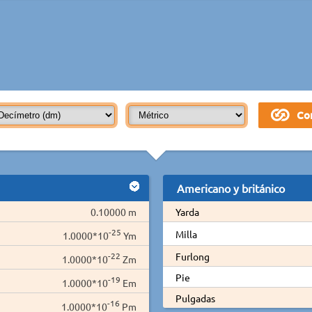
Americano y británico
0.10000 m
Yarda
-25
Milla
1.0000*10
Ym
-22
Furlong
1.0000*10
Zm
Pie
-19
1.0000*10
Em
Pulgadas
-16
1.0000*10
Pm