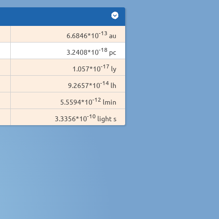
-13
6.6846*10
au
-18
3.2408*10
pc
-17
1.057*10
ly
-14
9.2657*10
lh
-12
5.5594*10
lmin
-10
3.3356*10
light s