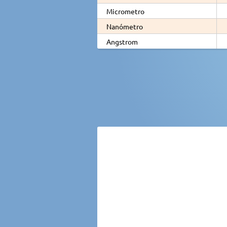
Micrometro
Nanómetro
Angstrom