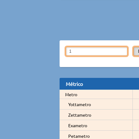
Métrico
Metro
Yottametro
Zettametro
Exametro
Petametro