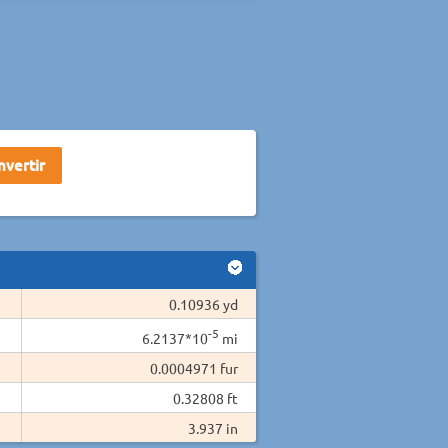
0.10936 yd
-5
6.2137*10
mi
0.0004971 fur
0.32808 ft
3.937 in