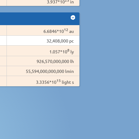
3.937*10
in
12
6.6846*10
au
32,408,000 pc
8
1.057*10
ly
926,570,000,000 lh
55,594,000,000,000 lmin
15
3.3356*10
light s