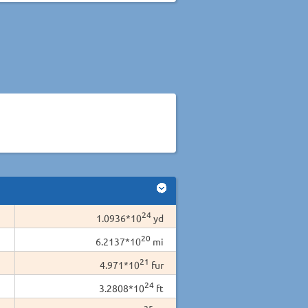
24
1.0936*10
yd
20
6.2137*10
mi
21
4.971*10
fur
24
3.2808*10
ft
25