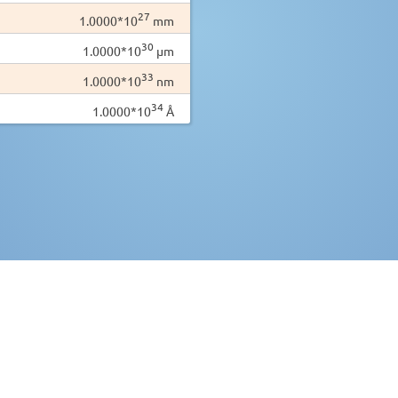
27
1.0000*10
mm
30
1.0000*10
µm
33
1.0000*10
nm
34
1.0000*10
Å