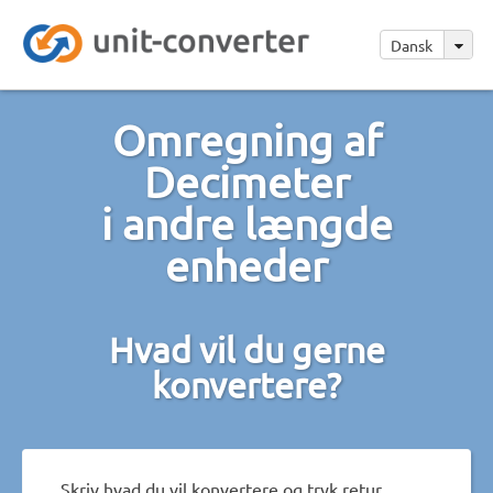
Dansk
Omregning af
Decimeter
i andre længde
enheder
Hvad vil du gerne
konvertere?
Skriv hvad du vil konvertere og tryk retur.