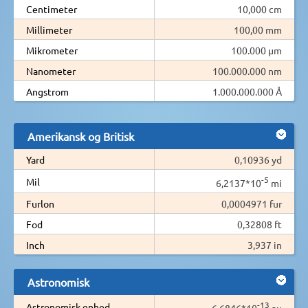
Centimeter
10,000 cm
Millimeter
100,00 mm
Mikrometer
100.000 µm
Nanometer
100.000.000 nm
Angstrom
1.000.000.000 Å
Amerikansk og Britisk
Yard
0,10936 yd
-5
Mil
6,2137*10
mi
Furlon
0,0004971 fur
Fod
0,32808 ft
Inch
3,937 in
Astronomisk
-13
Astronomisk enhed
6,6846*10
au