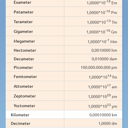
-19
Exameter
1,0000*10
Em
-16
Petameter
1,0000*10
Pm
-13
Terameter
1,0000*10
Tm
-10
Gigameter
1,0000*10
Gm
-7
Megameter
1,0000*10
Mm
Hectometer
0,0010000 hm
Decameter
0,010000 dam
Picometer
100.000.000.000 pm
14
Femtometer
1,0000*10
fm
17
Attometer
1,0000*10
am
20
Zeptometer
1,0000*10
zm
23
Yoctometer
1,0000*10
ym
Kilometer
0,00010000 km
Decimeter
1,0000 dm