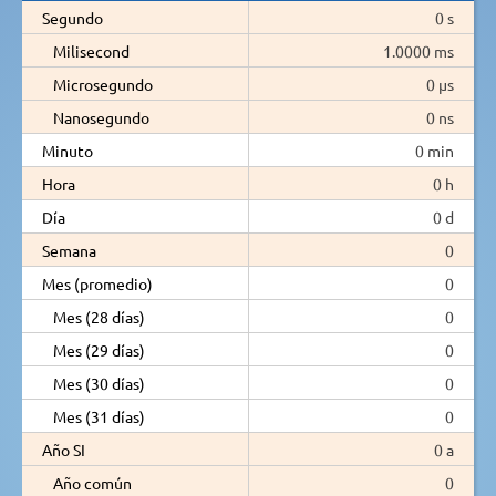
Segundo
0 s
Milisecond
1.0000 ms
Microsegundo
0 µs
Nanosegundo
0 ns
Minuto
0 min
Hora
0 h
Día
0 d
Semana
0
Mes (promedio)
0
Mes (28 días)
0
Mes (29 días)
0
Mes (30 días)
0
Mes (31 días)
0
Año SI
0 a
Año común
0