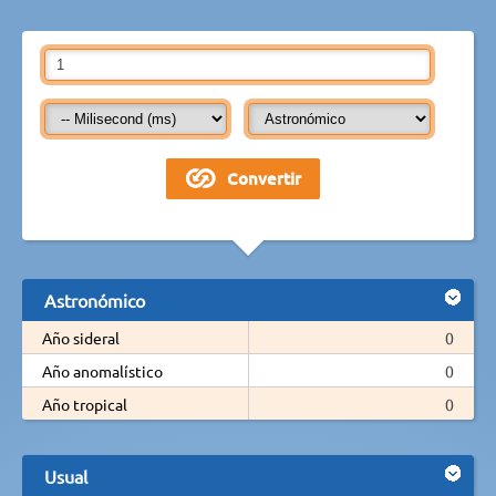
Astronómico
Año sideral
0
Año anomalístico
0
Año tropical
0
Usual