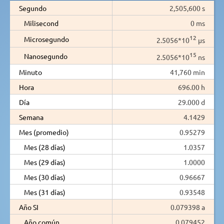
Segundo
2,505,600 s
Milisecond
0 ms
12
Microsegundo
2.5056*10
µs
15
Nanosegundo
2.5056*10
ns
Minuto
41,760 min
Hora
696.00 h
Día
29.000 d
Semana
4.1429
Mes (promedio)
0.95279
Mes (28 días)
1.0357
Mes (29 días)
1.0000
Mes (30 días)
0.96667
Mes (31 días)
0.93548
Año SI
0.079398 a
Año común
0.079452