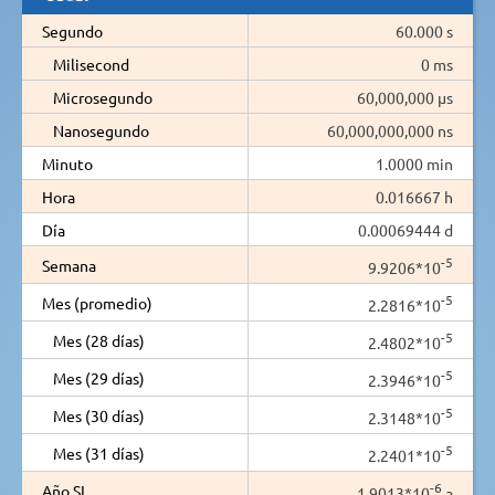
Segundo
60.000 s
Milisecond
0 ms
Microsegundo
60,000,000 µs
Nanosegundo
60,000,000,000 ns
Minuto
1.0000 min
Hora
0.016667 h
Día
0.00069444 d
-5
Semana
9.9206*10
-5
Mes (promedio)
2.2816*10
-5
Mes (28 días)
2.4802*10
-5
Mes (29 días)
2.3946*10
-5
Mes (30 días)
2.3148*10
-5
Mes (31 días)
2.2401*10
-6
Año SI
1.9013*10
a