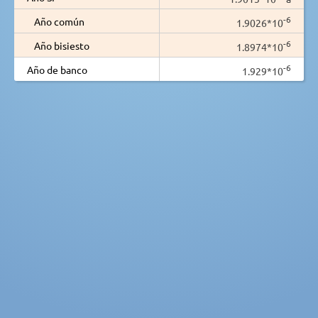
-6
Año común
1.9026*10
-6
Año bisiesto
1.8974*10
-6
Año de banco
1.929*10