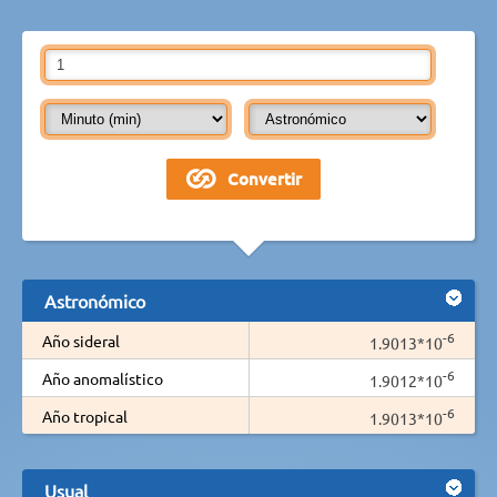
Astronómico
-6
Año sideral
1.9013*10
-6
Año anomalístico
1.9012*10
-6
Año tropical
1.9013*10
Usual