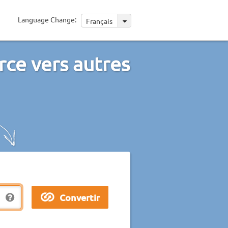
Language Change:
Français
rce vers autres