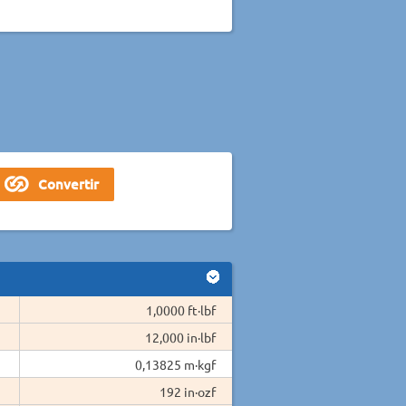
1,0000 ft·lbf
12,000 in·lbf
0,13825 m·kgf
192 in·ozf