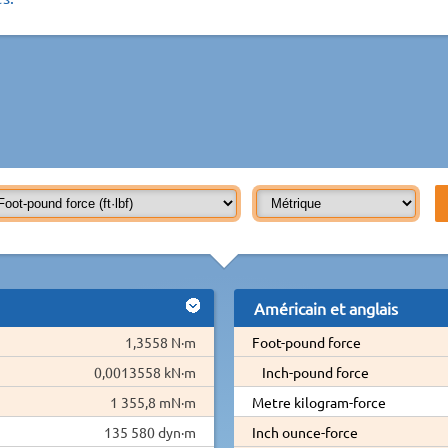
Américain et anglais
1,3558 N·m
Foot-pound force
0,0013558 kN·m
Inch-pound force
1 355,8 mN·m
Metre kilogram-force
135 580 dyn·m
Inch ounce-force