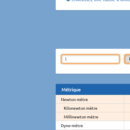
Métrique
Newton mètre
Kilonewton mètre
Millinewton mètre
Dyne-mètre