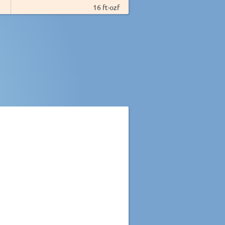
16 ft·ozf