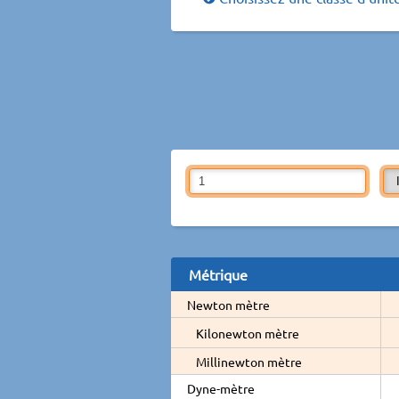
Métrique
Newton mètre
Kilonewton mètre
Millinewton mètre
Dyne-mètre