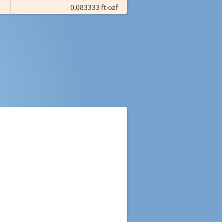
0,083333 ft·ozf