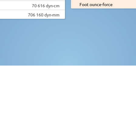
Foot ounce-force
70 616 dyn·cm
706 160 dyn·mm