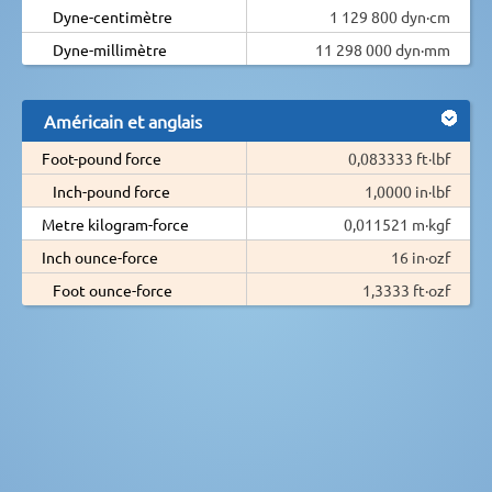
Dyne-centimètre
1 129 800 dyn·cm
Dyne-millimètre
11 298 000 dyn·mm
Américain et anglais
Foot-pound force
0,083333 ft·lbf
Inch-pound force
1,0000 in·lbf
Metre kilogram-force
0,011521 m·kgf
Inch ounce-force
16 in·ozf
Foot ounce-force
1,3333 ft·ozf