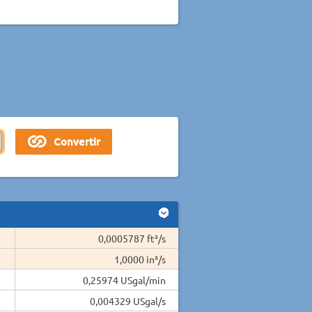
0,0005787 ft³/s
1,0000 in³/s
0,25974 USgal/min
0,004329 USgal/s