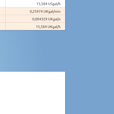
15,584 USgal/h
0,25974 UKgal/min
0,004329 UKgal/s
15,584 UKgal/h