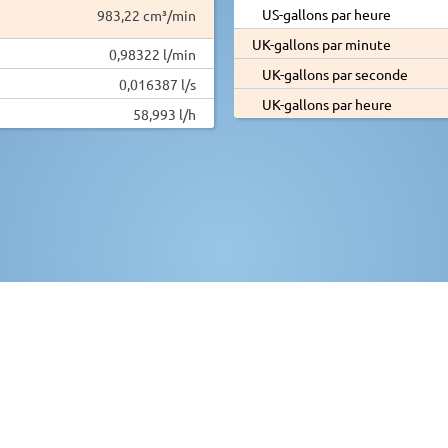
US-gallons par heure
983,22 cm³/min
UK-gallons par minute
0,98322 l/min
UK-gallons par seconde
0,016387 l/s
UK-gallons par heure
58,993 l/h