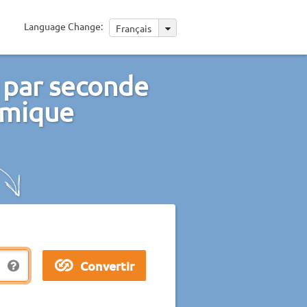
Language Change:
Français
 par seconde
lumique