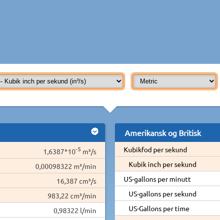
Amerikansk og Britisk
-5
Kubikfod per sekund
1,6387*10
m³/s
Kubik inch per sekund
0,00098322 m³/min
US-gallons per minutt
16,387 cm³/s
US-gallons per sekund
983,22 cm³/min
US-Gallons per time
0,98322 l/min