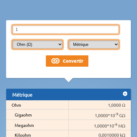
Métrique
Ohm
1,0000 Ω
-9
Gigaohm
1,0000*10
GΩ
-6
Megaohm
1,0000*10
MΩ
Kiloohm
0,0010000 kΩ