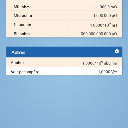
Milliohm
1 000,0 mΩ
Microohm
1 000 000 µΩ
9
Nanoohm
1,0000*10
nΩ
Picoohm
1 000 000 000 000 pΩ
Autres
9
Abohm
1,0000*10
abOhm
Volt par ampère
1,0000 V/A