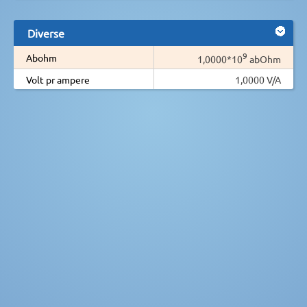
Diverse
9
Abohm
1,0000*10
abOhm
Volt pr ampere
1,0000 V/A