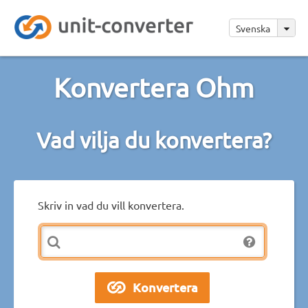
Svenska
Konvertera Ohm
Vad vilja du konvertera?
Skriv in vad du vill konvertera.