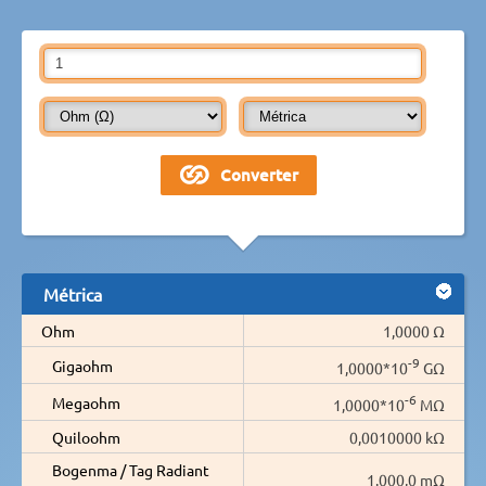
Métrica
Ohm
1,0000 Ω
-9
Gigaohm
1,0000*10
GΩ
-6
Megaohm
1,0000*10
MΩ
Quiloohm
0,0010000 kΩ
Bogenma / Tag Radiant
1.000,0 mΩ