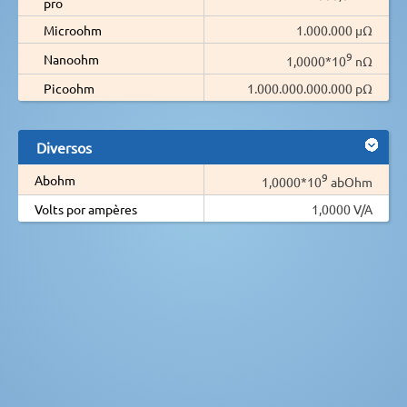
pro
Microohm
1.000.000 µΩ
9
Nanoohm
1,0000*10
nΩ
Picoohm
1.000.000.000.000 pΩ
Diversos
9
Abohm
1,0000*10
abOhm
Volts por ampères
1,0000 V/A