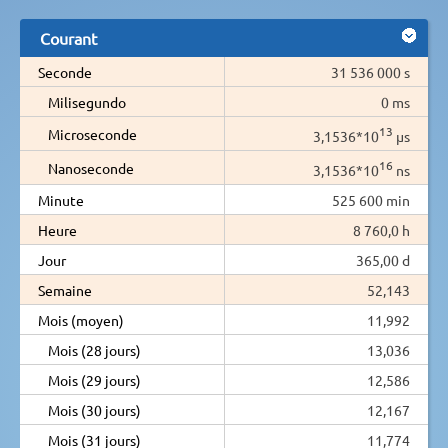
Courant
Seconde
31 536 000 s
Milisegundo
0 ms
13
Microseconde
3,1536*10
µs
16
Nanoseconde
3,1536*10
ns
Minute
525 600 min
Heure
8 760,0 h
Jour
365,00 d
Semaine
52,143
Mois (moyen)
11,992
Mois (28 jours)
13,036
Mois (29 jours)
12,586
Mois (30 jours)
12,167
Mois (31 jours)
11,774