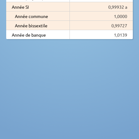
Année SI
0,99932 a
Année commune
1,0000
Année bissextile
0,99727
Année de banque
1,0139