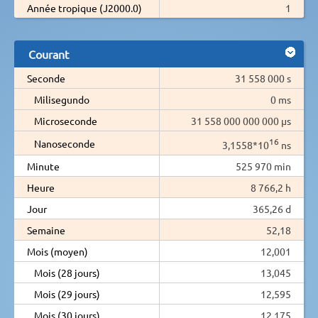
Année tropique (J2000.0)
1
Courant
Seconde
31 558 000 s
Milisegundo
0 ms
Microseconde
31 558 000 000 000 µs
16
Nanoseconde
3,1558*10
ns
Minute
525 970 min
Heure
8 766,2 h
Jour
365,26 d
Semaine
52,18
Mois (moyen)
12,001
Mois (28 jours)
13,045
Mois (29 jours)
12,595
Mois (30 jours)
12,175