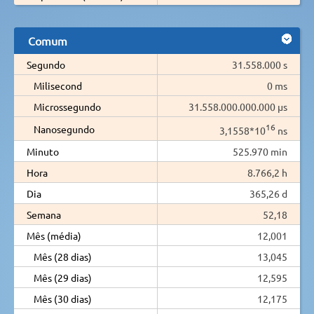
Comum
Segundo
31.558.000 s
Milisecond
0 ms
Microssegundo
31.558.000.000.000 µs
16
Nanosegundo
3,1558*10
ns
Minuto
525.970 min
Hora
8.766,2 h
Dia
365,26 d
Semana
52,18
Mês (média)
12,001
Mês (28 dias)
13,045
Mês (29 dias)
12,595
Mês (30 dias)
12,175