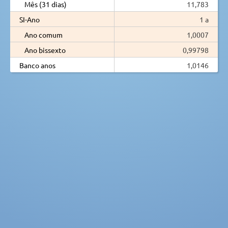
Mês (31 dias)
11,783
SI-Ano
1 a
Ano comum
1,0007
Ano bissexto
0,99798
Banco anos
1,0146