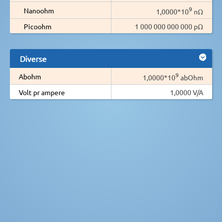
9
Nanoohm
1,0000*10
nΩ
Picoohm
1 000 000 000 000 pΩ
Diverse
9
Abohm
1,0000*10
abOhm
Volt pr ampere
1,0000 V/A