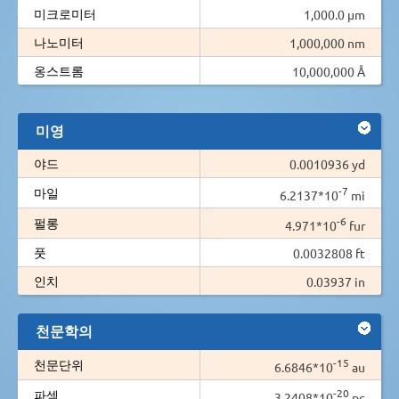
미크로미터
1,000.0 µm
나노미터
1,000,000 nm
옹스트롬
10,000,000 Å
미영
야드
0.0010936 yd
-7
마일
6.2137*10
mi
-6
펄롱
4.971*10
fur
풋
0.0032808 ft
인치
0.03937 in
천문학의
-15
천문단위
6.6846*10
au
-20
파섹
3.2408*10
pc