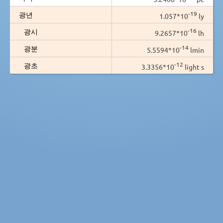
-19
광년
1.057*10
ly
-16
광시
9.2657*10
lh
-14
광분
5.5594*10
lmin
-12
광초
3.3356*10
light s