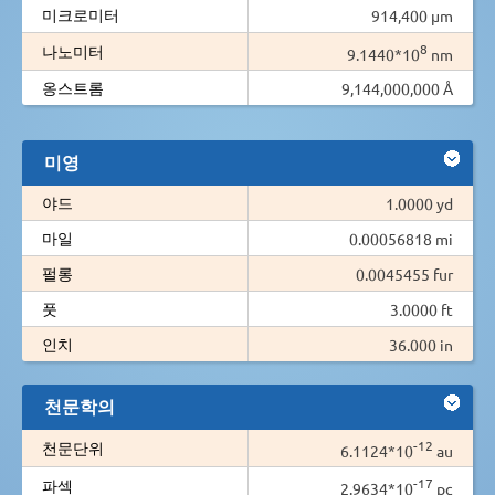
미크로미터
914,400 µm
8
나노미터
9.1440*10
nm
옹스트롬
9,144,000,000 Å
미영
야드
1.0000 yd
마일
0.00056818 mi
펄롱
0.0045455 fur
풋
3.0000 ft
인치
36.000 in
천문학의
-12
천문단위
6.1124*10
au
-17
파섹
2.9634*10
pc