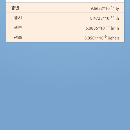
-17
광년
9.6652*10
ly
-13
광시
8.4725*10
lh
-11
광분
5.0835*10
lmin
-9
광초
3.0501*10
light s