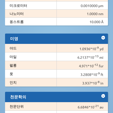
미크로미터
0.0010000 µm
나노미터
1.0000 nm
옹스트롬
10.000 Å
미영
-9
야드
1.0936*10
yd
-13
마일
6.2137*10
mi
-12
펄롱
4.971*10
fur
-9
풋
3.2808*10
ft
-8
인치
3.937*10
in
천문학의
-21
천문단위
6.6846*10
au