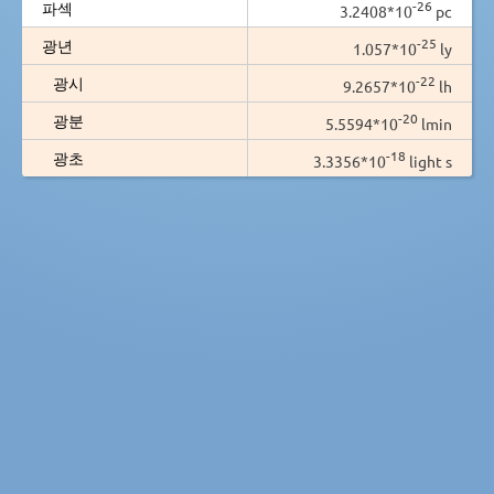
-26
파섹
3.2408*10
pc
-25
광년
1.057*10
ly
-22
광시
9.2657*10
lh
-20
광분
5.5594*10
lmin
-18
광초
3.3356*10
light s