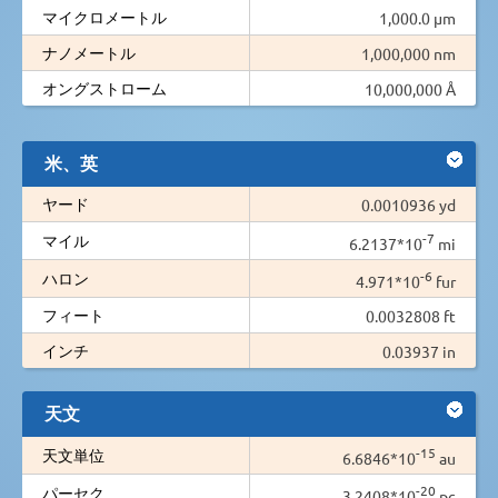
マイクロメートル
1,000.0 µm
ナノメートル
1,000,000 nm
オングストローム
10,000,000 Å
米、英
ヤード
0.0010936 yd
-7
マイル
6.2137*10
mi
-6
ハロン
4.971*10
fur
フィート
0.0032808 ft
インチ
0.03937 in
天文
-15
天文単位
6.6846*10
au
-20
パーセク
3.2408*10
pc