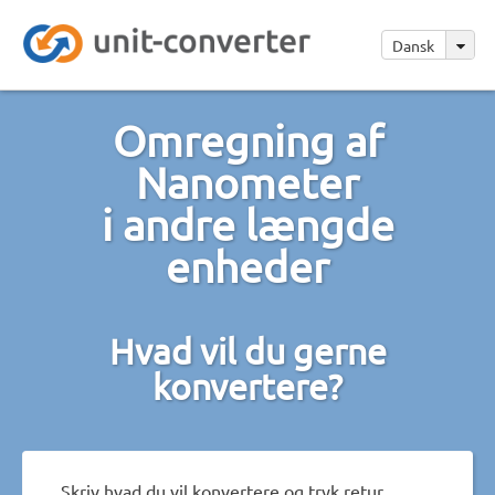
Dansk
Omregning af
Nanometer
i andre længde
enheder
Hvad vil du gerne
konvertere?
Skriv hvad du vil konvertere og tryk retur.