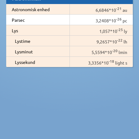
-21
Astronomisk enhed
6,6846*10
au
-26
Parsec
3,2408*10
pc
-25
Lys
1,057*10
ly
-22
Lystime
9,2657*10
lh
-20
Lysminut
5,5594*10
lmin
-18
Lyssekund
3,3356*10
light s