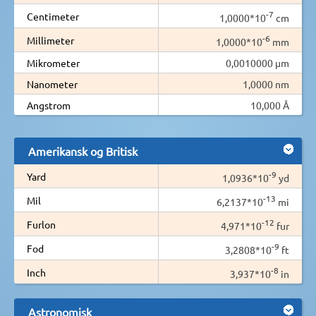
-7
Centimeter
1,0000*10
cm
-6
Millimeter
1,0000*10
mm
Mikrometer
0,0010000 µm
Nanometer
1,0000 nm
Angstrom
10,000 Å
Amerikansk og Britisk
-9
Yard
1,0936*10
yd
-13
Mil
6,2137*10
mi
-12
Furlon
4,971*10
fur
-9
Fod
3,2808*10
ft
-8
Inch
3,937*10
in
Astronomisk