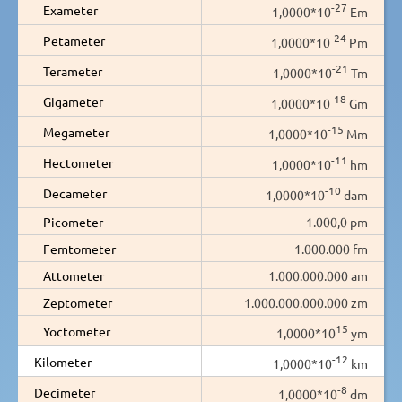
-27
Exameter
1,0000*10
Em
-24
Petameter
1,0000*10
Pm
-21
Terameter
1,0000*10
Tm
-18
Gigameter
1,0000*10
Gm
-15
Megameter
1,0000*10
Mm
-11
Hectometer
1,0000*10
hm
-10
Decameter
1,0000*10
dam
Picometer
1.000,0 pm
Femtometer
1.000.000 fm
Attometer
1.000.000.000 am
Zeptometer
1.000.000.000.000 zm
15
Yoctometer
1,0000*10
ym
-12
Kilometer
1,0000*10
km
-8
Decimeter
1,0000*10
dm