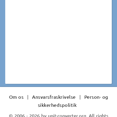
Om os
|
Ansvarsfraskrivelse
|
Person- og
sikkerhedspolitik
© 2006 - 2026 by unit-converter.org. All rights